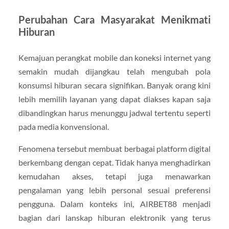
Perubahan Cara Masyarakat Menikmati
Hiburan
Kemajuan perangkat mobile dan koneksi internet yang
semakin mudah dijangkau telah mengubah pola
konsumsi hiburan secara signifikan. Banyak orang kini
lebih memilih layanan yang dapat diakses kapan saja
dibandingkan harus menunggu jadwal tertentu seperti
pada media konvensional.
Fenomena tersebut membuat berbagai platform digital
berkembang dengan cepat. Tidak hanya menghadirkan
kemudahan akses, tetapi juga menawarkan
pengalaman yang lebih personal sesuai preferensi
pengguna. Dalam konteks ini, AIRBET88 menjadi
bagian dari lanskap hiburan elektronik yang terus