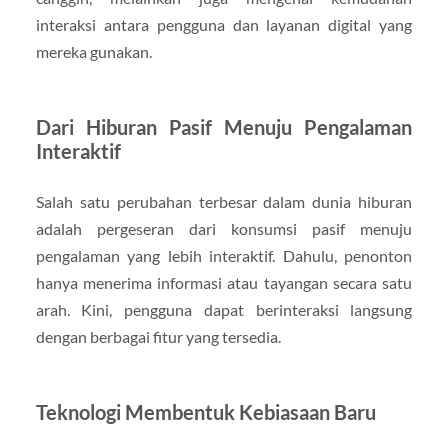
interaksi antara pengguna dan layanan digital yang
mereka gunakan.
Dari Hiburan Pasif Menuju Pengalaman
Interaktif
Salah satu perubahan terbesar dalam dunia hiburan
adalah pergeseran dari konsumsi pasif menuju
pengalaman yang lebih interaktif. Dahulu, penonton
hanya menerima informasi atau tayangan secara satu
arah. Kini, pengguna dapat berinteraksi langsung
dengan berbagai fitur yang tersedia.
Teknologi Membentuk Kebiasaan Baru