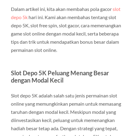
Dalam artikel ini, kita akan membahas pola gacor
slot
depo 5k
hari ini. Kami akan membahas tentang slot
depo 5K, slot free spin, slot gacor, cara memenangkan
game slot online dengan modal kecil, serta beberapa
tips dan trik untuk mendapatkan bonus besar dalam
permainan slot online.
Slot Depo 5K Peluang Menang Besar
dengan Modal Kecil
Slot depo 5K adalah salah satu jenis permainan slot
online yang memungkinkan pemain untuk memasang
taruhan dengan modal kecil. Meskipun modal yang
diinvestasikan kecil, peluang untuk memenangkan
hadiah besar tetap ada. Dengan strategi yang tepat,