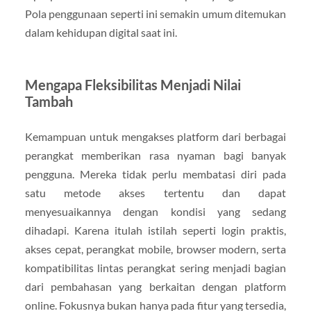
Pola penggunaan seperti ini semakin umum ditemukan
dalam kehidupan digital saat ini.
Mengapa Fleksibilitas Menjadi Nilai
Tambah
Kemampuan untuk mengakses platform dari berbagai
perangkat memberikan rasa nyaman bagi banyak
pengguna. Mereka tidak perlu membatasi diri pada
satu metode akses tertentu dan dapat
menyesuaikannya dengan kondisi yang sedang
dihadapi. Karena itulah istilah seperti login praktis,
akses cepat, perangkat mobile, browser modern, serta
kompatibilitas lintas perangkat sering menjadi bagian
dari pembahasan yang berkaitan dengan platform
online. Fokusnya bukan hanya pada fitur yang tersedia,