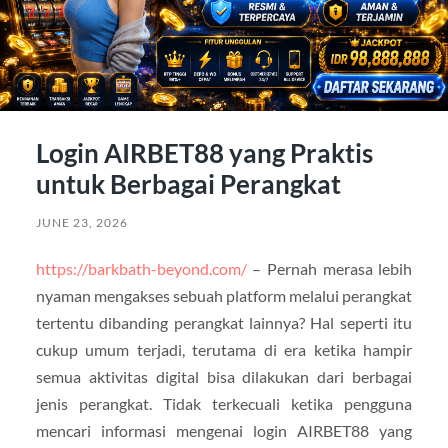
Login AIRBET88 yang Praktis
untuk Berbagai Perangkat
JUNE 23, 2026
https://barkbath-beyond.com/
– Pernah merasa lebih
nyaman mengakses sebuah platform melalui perangkat
tertentu dibanding perangkat lainnya? Hal seperti itu
cukup umum terjadi, terutama di era ketika hampir
semua aktivitas digital bisa dilakukan dari berbagai
jenis perangkat. Tidak terkecuali ketika pengguna
mencari informasi mengenai login AIRBET88 yang