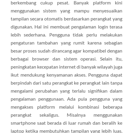
berkembang cukup pesat. Banyak platform kini
menggunakan sistem yang mampu menyesuaikan
tampilan secara otomatis berdasarkan perangkat yang
digunakan. Hal ini membuat pengalaman login terasa
lebih sederhana. Pengguna tidak perlu melakukan
pengaturan tambahan yang rumit karena sebagian
besar proses sudah dirancang agar kompatibel dengan
berbagai browser dan sistem operasi. Selain itu,
peningkatan kecepatan internet di banyak wilayah juga
ikut mendukung kenyamanan akses. Pengguna dapat
berpindah dari satu perangkat ke perangkat lain tanpa
mengalami perubahan yang terlalu signifikan dalam
pengalaman penggunaan. Ada pula pengguna yang
mengakses platform melalui kombinasi beberapa
perangkat sekaligus. Misalnya menggunakan
smartphone saat berada di luar rumah dan beralih ke
laptop ketika membutuhkan tampilan yang lebih luas.