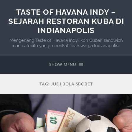
TASTE OF HAVANA INDY –
SEJARAH RESTORAN KUBA DI
INDIANAPOLIS
Mengenang Taste of Havana Indy, ikon Cuban sandwich
dan cafecito yang memikat lidah warga Indianapolis.
SHOW MENU
TAG:
JUDI BOLA SBOBET