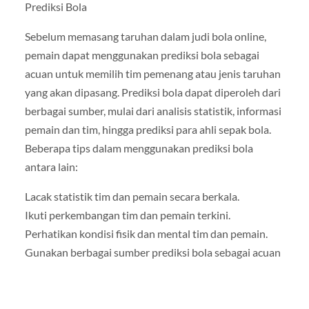
Prediksi Bola
Sebelum memasang taruhan dalam judi bola online,
pemain dapat menggunakan prediksi bola sebagai
acuan untuk memilih tim pemenang atau jenis taruhan
yang akan dipasang. Prediksi bola dapat diperoleh dari
berbagai sumber, mulai dari analisis statistik, informasi
pemain dan tim, hingga prediksi para ahli sepak bola.
Beberapa tips dalam menggunakan prediksi bola
antara lain:
Lacak statistik tim dan pemain secara berkala.
Ikuti perkembangan tim dan pemain terkini.
Perhatikan kondisi fisik dan mental tim dan pemain.
Gunakan berbagai sumber prediksi bola sebagai acuan